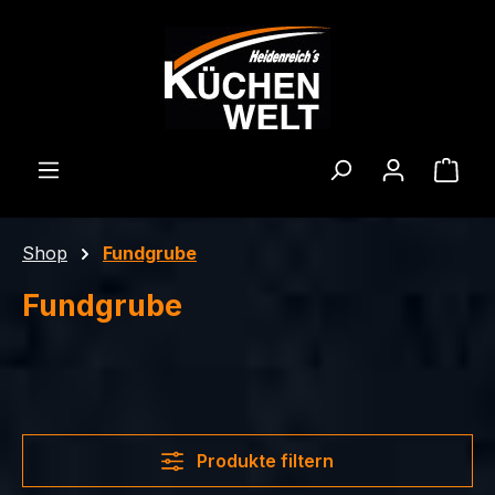
Zum Hauptinhalt springen
Ware
Shop
Fundgrube
Fundgrube
Produkte filtern