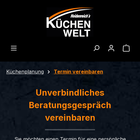
Zum Hauptinhalt springen
Ware
Küchenplanung
Termin vereinbaren
Unverbindliches
Beratungsgespräch
vereinbaren
Sie möchten einen Termin für eine persönliche