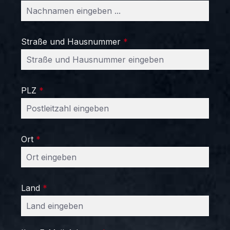
Straße und Hausnummer
*
PLZ
*
Ort
*
Land
*