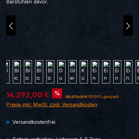
Verkaufspreis:
%
14.292,00 €
Regulärer Preis:
35.370,00 €
(59.59% gespart)
Preise inkl. MwSt. zzgl. Versandkosten
Versandkostenfrei